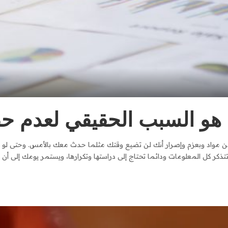
 هو السبب الحقيقي لعدم ح
ن مواد وبعزم وإصرار أنك لن تضيع وقتك مثلما حدث معك بالأمس. وحتى لو شع
ذكر كل المعلومات ودائما تحتاج إلى دراستها وتكرارها، ويستمر يومك إلى أن