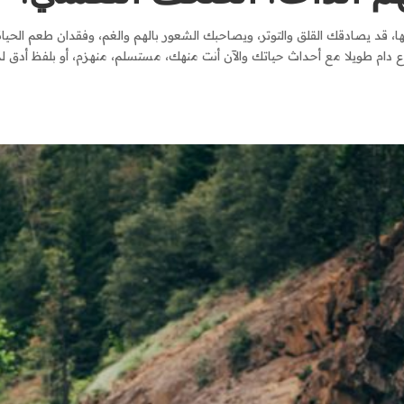
ها، قد يصادقك القلق والتوتر، ويصاحبك الشعور بالهم والغم، وفقدان طعم الح
 دام طويلا مع أحداث حياتك والآن أنت منهك، مستسلم، منهزم، أو بلفظ أدق 