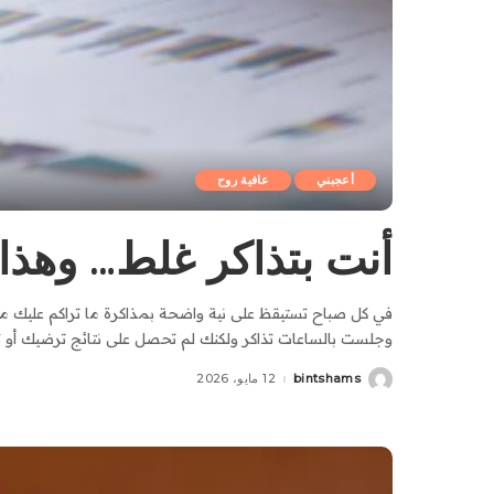
أعجبني
عافية روح
أنت بتذاكر غلط… وهذا
في كل صباح تستيقظ على نية واضحة بمذاكرة ما تراكم عليك م
وجلست بالساعات تذاكر ولكنك لم تحصل على نتائج ترضيك أو تت
bintshams
12 مايو، 2026
Posted
by