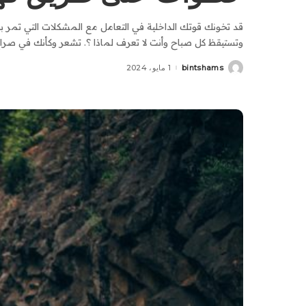
قد تخونك قوتك الداخلية في التعامل مع المشكلات التي تمر ب
وتستيقظ كل صباح وأنت لا تعرف لماذا ؟. تشعر وكأنك في صراع
bintshams
1 مايو، 2024
Posted
by