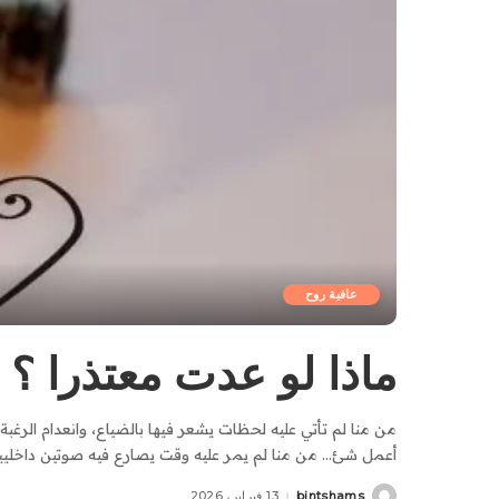
عافية روح
ماذا لو عدت معتذرا ؟
من منا لم تأتي عليه لحظات يشعر فيها بالضياع، وانعدام الرغبة
أعمل شئ… من منا لم يمر عليه وقت يصارع فيه صوتين داخليين
bintshams
13 فبراير، 2026